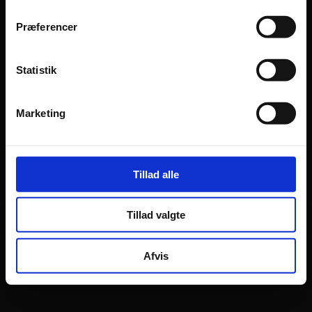
Præferencer
Statistik
Solfilm til bil
Vi kan tilbyde rudetoning på bilens ruder og har
Marketing
et bredt sortiment af solfilm.
MERE OM SOLFILM
Tillad alle
Tillad valgte
Afvis