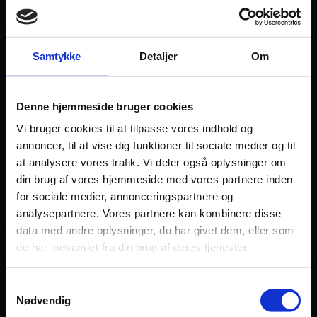
Samtykke
Detaljer
Om
Polering af bil
Denne hjemmeside bruger cookies
Vi garanterer dig en spejlblank bilpolering - og
Vi bruger cookies til at tilpasse vores indhold og
altid til en god pris.
annoncer, til at vise dig funktioner til sociale medier og til
at analysere vores trafik. Vi deler også oplysninger om
din brug af vores hjemmeside med vores partnere inden
MERE OM POLERING
for sociale medier, annonceringspartnere og
analysepartnere. Vores partnere kan kombinere disse
data med andre oplysninger, du har givet dem, eller som
de har indsamlet fra din brug af deres tjenester.
Samtykkevalg
Nødvendig