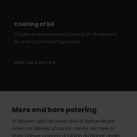
Coating af bil
​​Vi udfører professionel coating af din bil med
et smil og til fornuftige priser.​
MERE OM COATING​
Mere end bare polering
Vi tilbyder også en bred vifte af behandlinger
inden for bilpleje, så du kan samle det hele ét
sted. Udover polering af bil kan du blandt andet